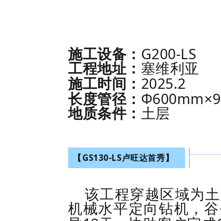
G200-LS
施工设备：
工程地址：
塞维利亚
2025.2
施工时间：
Φ600mm×9
长度管径：
地质条件：
土层
【
G
S130-LS卢旺达首秀
】
该工程穿越区域为土
机械水平定向钻机，谷