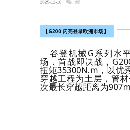
2025-12-16
【
G200
闪亮登录欧洲市场
】
谷登机械G系列水
场，首战即决战，G200
扭矩35300N.m，
穿越工程为土层，管材使
次最长穿越距离为907m